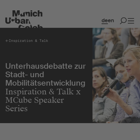
de
en
Inspiration & Talk
Spaces
Unterhausdebatte zur
Co-Working & Office Spaces
Stadt- und
Event Spaces
Mobilitätsentwicklung
MakerSpace
Inspiration & Talk x
Restaurant & Café
MCube Speaker
Series
Kollaboration
Community
Kreativquartier