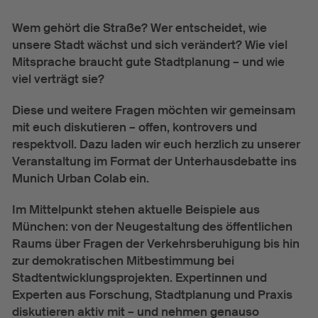
Urban Hub Europe
Wem gehört die Straße? Wer entscheidet, wie
Aktuelles
unsere Stadt wächst und sich verändert? Wie viel
Mitsprache braucht gute Stadtplanung – und wie
viel verträgt sie?
Events
News
Diese und weitere Fragen möchten wir gemeinsam
Colab Quarterly
mit euch diskutieren – offen, kontrovers und
respektvoll. Dazu laden wir euch herzlich zu unserer
Über uns
Veranstaltung im Format der Unterhausdebatte ins
Munich Urban Colab ein.
Team
Im Mittelpunkt stehen aktuelle Beispiele aus
Presse
München: von der Neugestaltung des öffentlichen
Raums über Fragen der Verkehrsberuhigung bis hin
zur demokratischen Mitbestimmung bei
Stadtentwicklungsprojekten. Expertinnen und
Experten aus Forschung, Stadtplanung und Praxis
diskutieren aktiv mit – und nehmen genauso