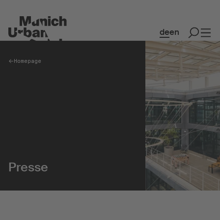
de
en
Homepage
Spaces
Co-Working & Office Spaces
Event Spaces
MakerSpace
Restaurant & Café
Presse
Kollaboration
Community
Kreativquartier