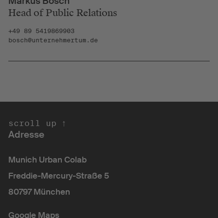
Markus Bosch
Kreativquartier München: Ideen für eine
Head of Public Relations
bessere Welt (
BR Abendschau
, 12.
Februar 2025)
+49 89 5419869903
bosch@unternehmertum.de
München möchte mit Start-ups
wirtschaftlich wachsen - in Salzburg
mangelt es an Risikokapital (
Salzburger Nachrichten
, 30. Januar 2025)
oll up ↑ scr
Adresse
Munich Urban Colab
Freddie-Mercury-Straße 5
80797 München
Google Maps