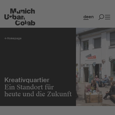
de
en
Homepage
Spaces
Co-Working & Office Spaces
Event Spaces
MakerSpace
Kreativquartier
Restaurant & Café
Ein Standort für
Kollaboration
heute und die Zukunft
Community
Kreativquartier