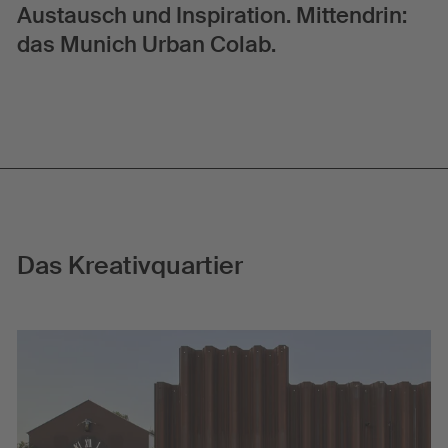
A
u
s
t
a
u
s
c
h
u
n
d
I
n
s
p
i
r
a
t
i
o
n
.
M
i
t
t
e
n
d
r
i
n
:
d
a
s
M
u
n
i
c
h
U
r
b
a
n
C
o
l
a
b
.
Das Kreativquartier