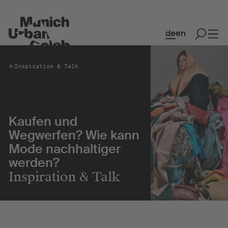
de
en
Inspiration & Talk
Spaces
Co-Working & Office Spaces
Kaufen und
Event Spaces
Wegwerfen? Wie kann
MakerSpace
Mode nachhaltiger
Restaurant & Café
werden?
Inspiration & Talk
Kollaboration
Community
Kreativquartier