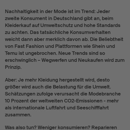
Urban Hub Europe
Nachhaltigkeit in der Mode ist im Trend: Jeder
Aktuelles
zweite Konsument in Deutschland gibt an, beim
Kleiderkauf auf Umweltschutz und hohe Standards
zu achten. Das tatsächliche Konsumverhalten
Events
weicht dann aber merklich davon ab. Die Beliebtheit
News
von Fast Fashion und Plattformen wie Shein und
Colab Quarterly
Temu ist ungebrochen. Neue Trends sind so
erschwinglich – Wegwerfen und Neukaufen wird zum
Über uns
Prinzip.
Team
Aber: Je mehr Kleidung hergestellt wird, desto
größer wird auch die Belastung für die Umwelt.
Presse
Schätzungen zufolge verursacht die Modebranche
10 Prozent der weltweiten CO2-Emissionen - mehr
als internationale Luftfahrt und Seeschifffahrt
zusammen.
Was also tun? Weniger konsumieren? Reparieren