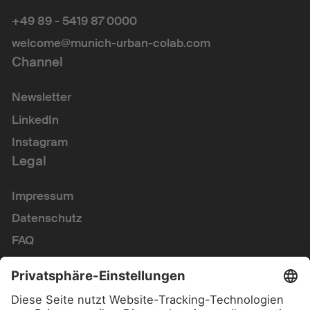
+49 89 - 5419 87 0000
welcome@munich-urban-colab.com
Channel
Newsletter
LinkedIn
Instagram
Legal
Impressum
Datenschutz
FAQ