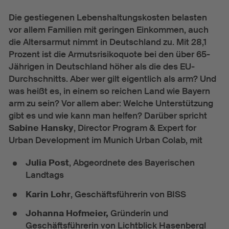
Urban Hub Europe
Die gestiegenen Lebenshaltungskosten belasten
vor allem Familien mit geringen Einkommen, auch
Aktuelles
die Altersarmut nimmt in Deutschland zu. Mit 28,1
Prozent ist die Armutsrisikoquote bei den über 65-
Events
Jährigen in Deutschland höher als die des EU-
News
Durchschnitts. Aber wer gilt eigentlich als arm? Und
Colab Quarterly
was heißt es, in einem so reichen Land wie Bayern
arm zu sein? Vor allem aber: Welche Unterstützung
Über uns
gibt es und wie kann man helfen? Darüber spricht
Sabine Hansky
, Director Program & Expert for
Team
Urban Development im Munich Urban Colab, mit
Presse
Julia Post
, Abgeordnete des Bayerischen
Landtags
Karin Lohr
, Geschäftsführerin von BISS
Johanna Hofmeier,
Gründerin und
Geschäftsführerin von Lichtblick Hasenbergl