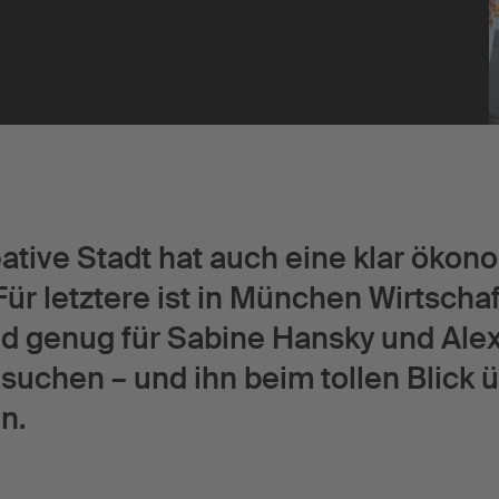
Über uns
Team
Presse
ative Stadt hat auch eine klar ök
Für letztere ist in München Wirtsc
nd genug für Sabine Hansky und Ale
suchen – und ihn beim tollen Blick u
en.