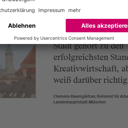
„München hat ein
Wahrnehmungsprobl
Stadt gehört zu den
erfolgreichsten Stan
Kreativwirtschaft, a
weiß darüber richti
Clemens Baumgärtner, Referent für Arbe
Landeshauptstadt München