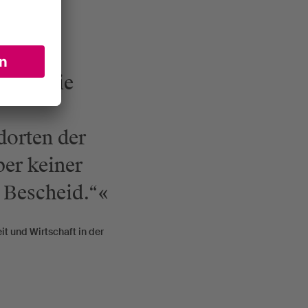
em. Die
dorten der
ber keiner
g Bescheid.“
it und Wirtschaft in der