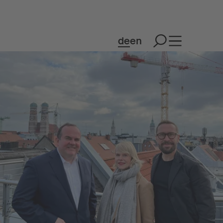
de
en