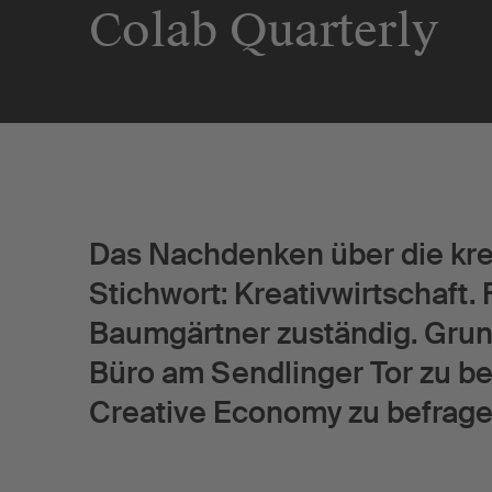
Colab Quarterly
Aktuelles
Events
News
Colab Quarterly
Das Nachdenken über die kre
Stichwort: Kreativwirtschaft. 
Baumgärtner zuständig. Gru
Büro am Sendlinger Tor zu be
Creative Economy zu befrag