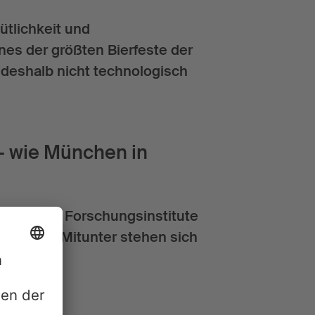
̈tlichkeit und
es der größten Bierfeste der
 deshalb nicht technologisch
– wie München in
de unsere Forschungsinstitute
 agieren. Mitunter stehen sich