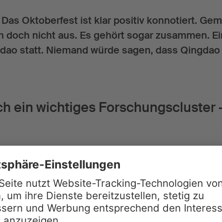
as Oktoberfest ist klar positiv konnotiert. Gemu
 doch nicht aus. Es gehört sogar zusammen. Ein
gdao statt. Niemand würde sagen, dass Qingdao
h ein wichtiges Forschungscluster 
uchen wir uns sicher nicht zu verstecken. Gera
al könnten diese noch etwas wirtschaftsnäher
st etwas im Weg.