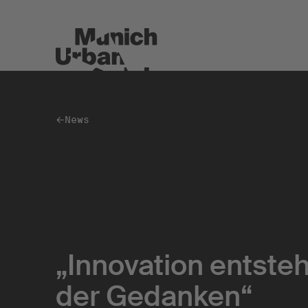
News
Spaces
Co-Working & Office Spaces
Event Spaces
„Innovation entsteh
MakerSpace
der Gedanken“
Restaurant & Café