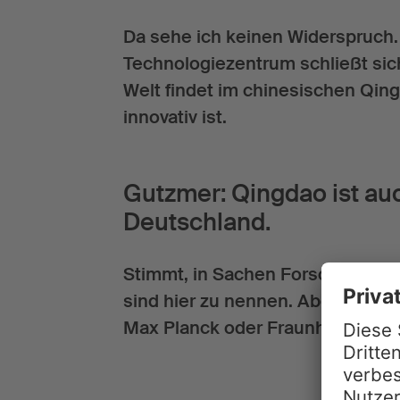
Da sehe ich keinen Widerspruch. D
Technologiezentrum schließt sich
Welt findet im chinesischen Qin
innovativ ist.
Gutzmer: Qingdao ist auc
Deutschland.
Stimmt, in Sachen Forschung bra
sind hier zu nennen. Aber manchm
Max Planck oder Fraunhofer selb