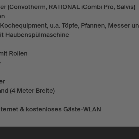
r (Convotherm, RATIONAL iCombi Pro, Salvis)
en
Kochequipment, u.a. Töpfe, Pfannen, Messer un
mit Haubenspülmaschine
mit Rollen
e
er
d (4 Meter Breite)
nternet & kostenloses Gäste-WLAN