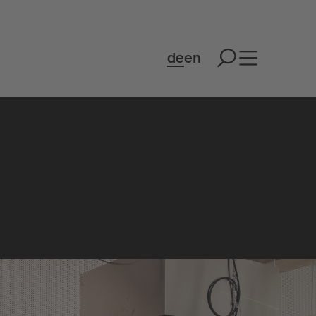
de
en