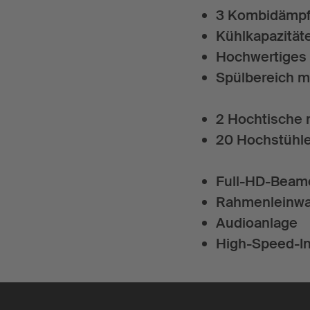
3 Kombidämpfe
Kühlkapazität
Hochwertiges 
Spülbereich 
2 Hochtische 
20 Hochstühl
Full-HD-Beam
Rahmenleinwan
Audioanlage
High-Speed-I