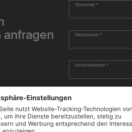
Vorname
*
n
h anfragen
Nachname
*
Unternehmen
*
E-Mail-Adresse
*
Nachricht
*