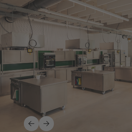
Aktuelles
Events
News
Colab Quarterly
Weiter
Zurück