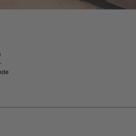
n
–
nde