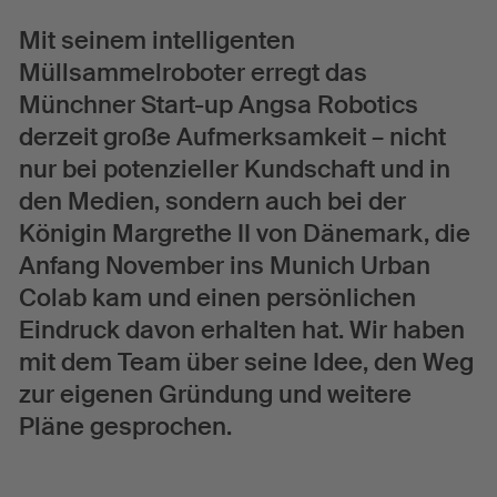
Urban Hub Europe
Mit seinem intelligenten
Aktuelles
Müllsammelroboter erregt das
Münchner Start-up Angsa Robotics
Events
derzeit große Aufmerksamkeit – nicht
News
nur bei potenzieller Kundschaft und in
den Medien, sondern auch bei der
Colab Quarterly
Königin Margrethe II von Dänemark, die
Über uns
Anfang November ins Munich Urban
Colab kam und einen persönlichen
Team
Eindruck davon erhalten hat. Wir haben
Presse
mit dem Team über seine Idee, den Weg
zur eigenen Gründung und weitere
Pläne gesprochen.