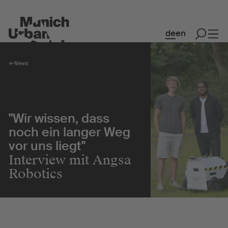
de
en
News
Spaces
Co-Working & Office Spaces
"Wir wissen, dass
Event Spaces
noch ein langer Weg
MakerSpace
vor uns liegt"
Restaurant & Café
Interview mit Angsa
Robotics
Kollaboration
Community
Kreativquartier